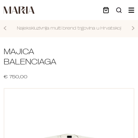
Najekskluzivnija multi brend trgovina u Hrvatskoj
Nastavi
MAJICA
BALENCIAGA
€ 750,00