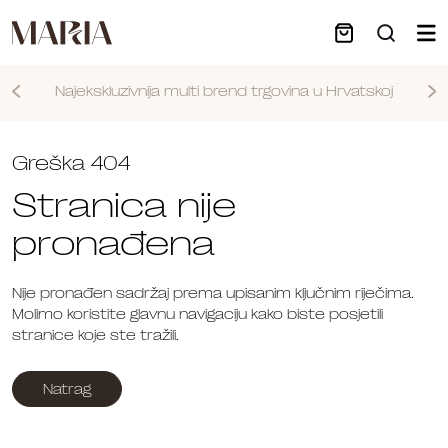
Najekskluzivnija multi brend trgovina u Hrvatskoj
Nastavi
Greška 404
Stranica nije
pronađena
Nije pronađen sadržaj prema upisanim ključnim riječima.
Molimo koristite glavnu navigaciju kako biste posjetili
stranice koje ste tražili.
Natrag