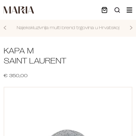
Najekskluzivnija multi brend trgovina u Hrvatskoj
Nastavi
KAPA M
SAINT LAURENT
€ 350,00