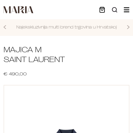
Najekskluzivnija multi brend trgovina u Hrvatskoj
Nastavi
MAJICA M
SAINT LAURENT
€ 490,00