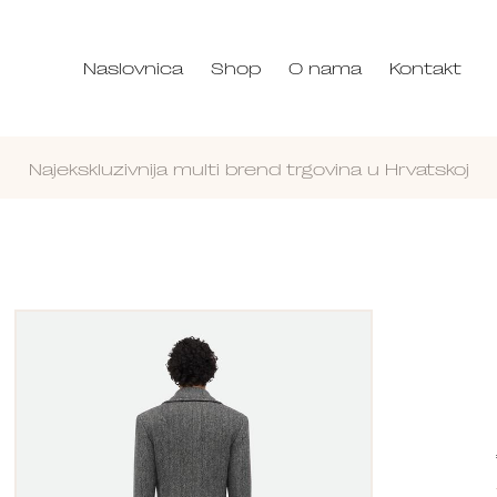
Naslovnica
Shop
O nama
Kontakt
Najekskluzivnija multi brend trgovina u Hrvatskoj
Nastavi