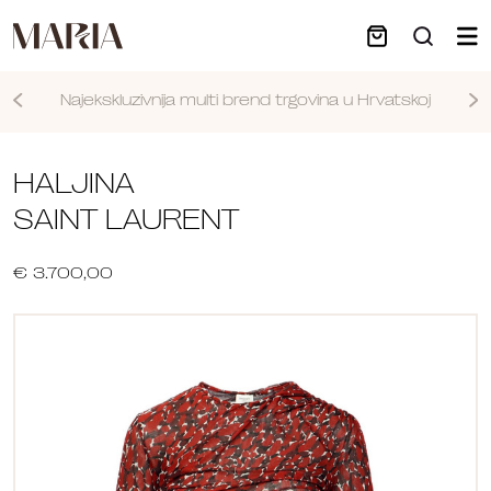
Najekskluzivnija multi brend trgovina u Hrvatskoj
Nastavi
HALJINA
SAINT LAURENT
€ 3.700,00