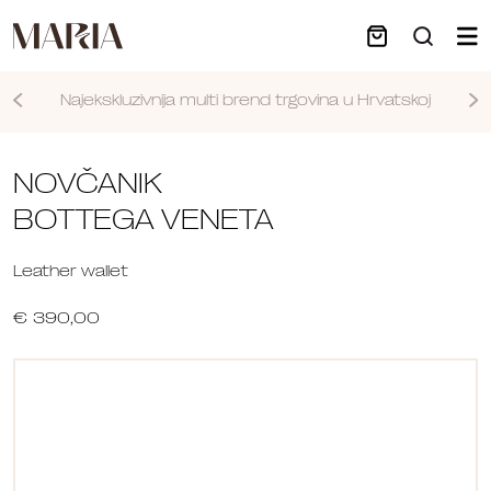
Najekskluzivnija multi brend trgovina u Hrvatskoj
Nastavi
NOVČANIK
BOTTEGA VENETA
Leather wallet
€ 390,00