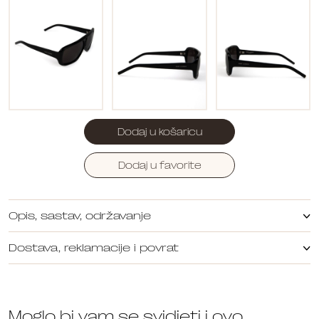
Dodaj u košaricu
Dodaj u favorite
Opis, sastav, održavanje
Dostava, reklamacije i povrat
Moglo bi vam se svidjeti i ovo