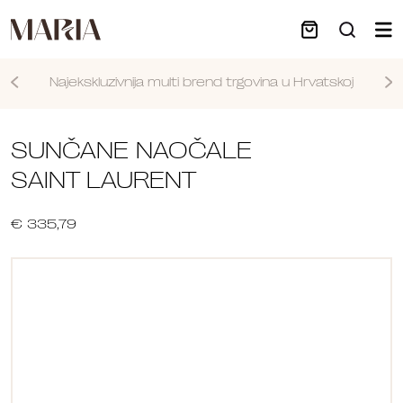
Najekskluzivnija multi brend trgovina u Hrvatskoj
Nastavi
SUNČANE NAOČALE
SAINT LAURENT
€ 335,79