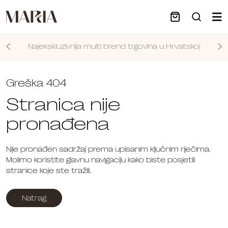
Najekskluzivnija multi brend trgovina u Hrvatskoj
Nastavi
Greška 404
Stranica nije
pronađena
Nije pronađen sadržaj prema upisanim ključnim riječima.
Molimo koristite glavnu navigaciju kako biste posjetili
stranice koje ste tražili.
Natrag