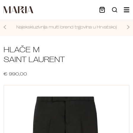
Najekskluzivnija multi brend trgovina u Hrvatskoj
Nastavi
HLAČE M
SAINT LAURENT
€ 990,00