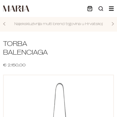
Najekskluzivnija multi brend trgovina u Hrvatskoj
Nastavi
TORBA
BALENCIAGA
€ 2.150,00