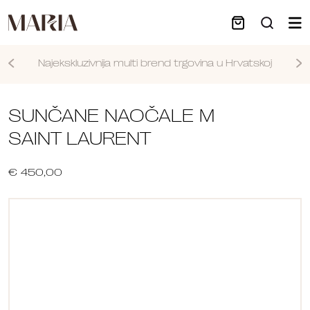
Najekskluzivnija multi brend trgovina u Hrvatskoj
Nastavi
SUNČANE NAOČALE M
SAINT LAURENT
€ 450,00