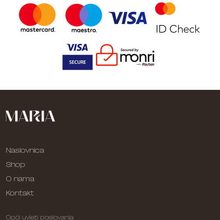
Naslovnica
Shop
O nama
Kontakt
Opći uvjeti poslovanja