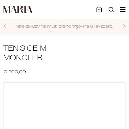
Najekskluzivnija multi brend trgovina u Hrvatskoj
Nastavi
TENISICE M
MONCLER
€ 700,00