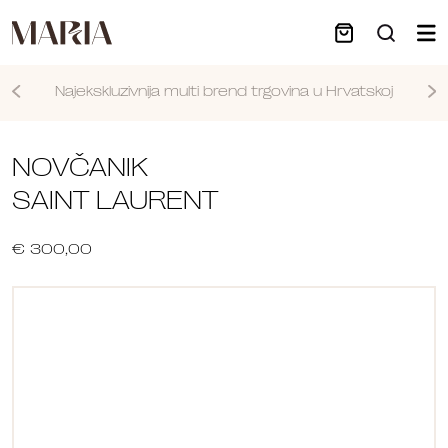
Najekskluzivnija multi brend trgovina u Hrvatskoj
Nastavi
NOVČANIK
SAINT LAURENT
€ 300,00