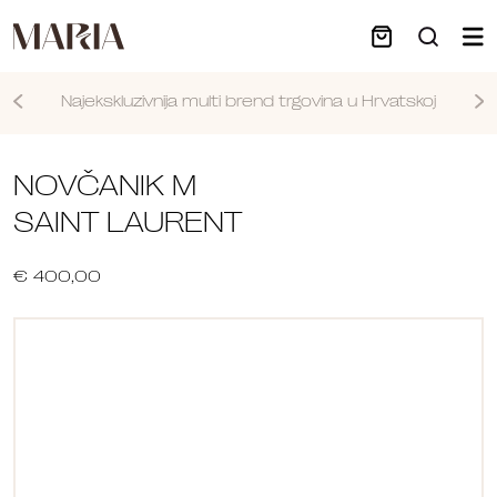
Najekskluzivnija multi brend trgovina u Hrvatskoj
Nastavi
NOVČANIK M
SAINT LAURENT
€ 400,00