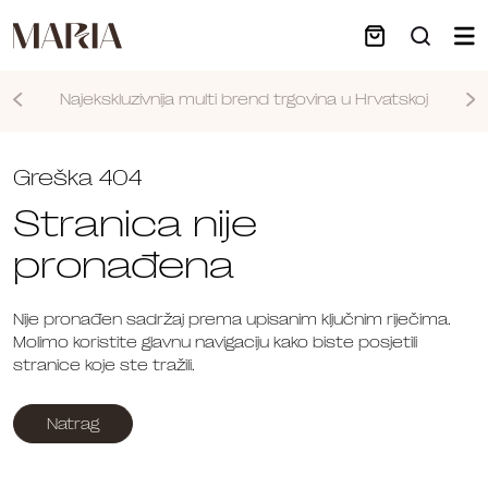
Najekskluzivnija multi brend trgovina u Hrvatskoj
Nastavi
Greška 404
Stranica nije
pronađena
Nije pronađen sadržaj prema upisanim ključnim riječima.
Molimo koristite glavnu navigaciju kako biste posjetili
stranice koje ste tražili.
Natrag