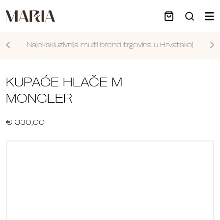
Najekskluzivnija multi brend trgovina u Hrvatskoj
Nastavi
KUPAĆE HLAČE M
MONCLER
€ 330,00