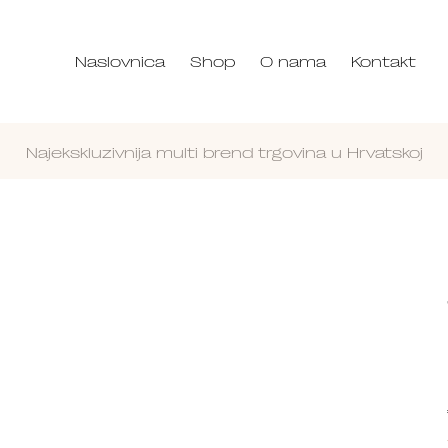
Naslovnica
Shop
O nama
Kontakt
Najekskluzivnija multi brend trgovina u Hrvatskoj
Nastavi