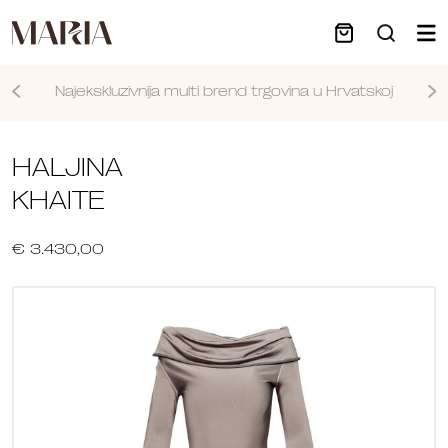
Najekskluzivnija multi brend trgovina u Hrvatskoj
Nastavi
HALJINA
KHAITE
€ 3.430,00