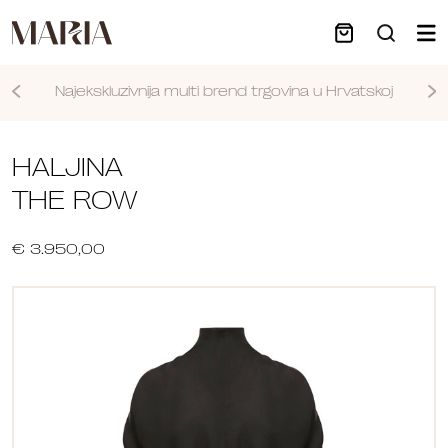
Najekskluzivnija multi brend trgovina u Hrvatskoj
Nastavi
HALJINA
THE ROW
€ 3.950,00