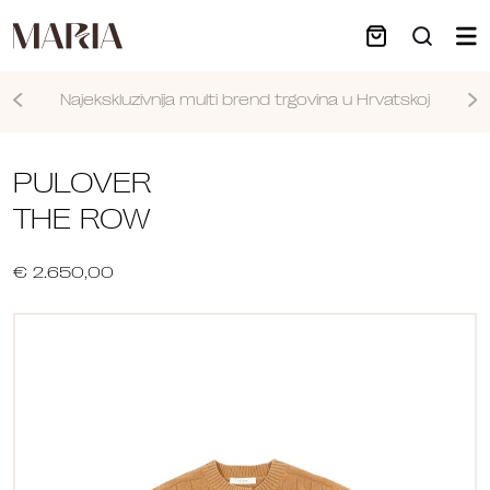
Najekskluzivnija multi brend trgovina u Hrvatskoj
Nastavi
PULOVER
THE ROW
€ 2.650,00