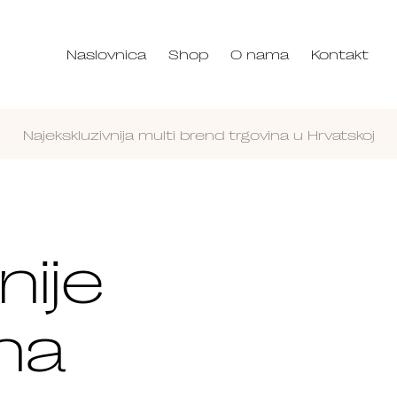
Naslovnica
Shop
O nama
Kontakt
Najekskluzivnija multi brend trgovina u Hrvatskoj
Nastavi
nije
na