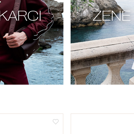
KARCI
ŽENE