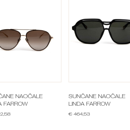
ČANE NAOČALE
SUNČANE NAOČALE
A FARROW
LINDA FARROW
32,58
€ 464,53