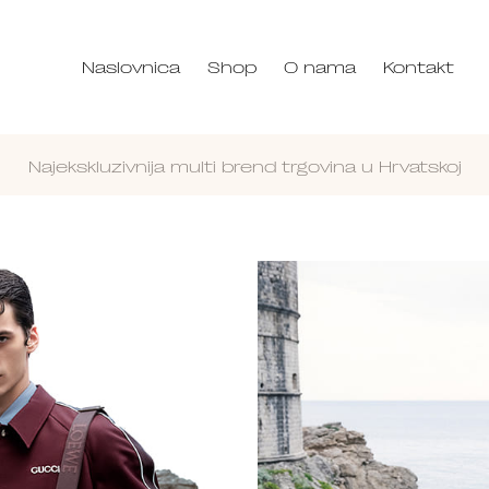
Naslovnica
Shop
O nama
Kontakt
Najekskluzivnija multi brend trgovina u Hrvatskoj
Nastavi